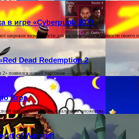
 в игре «Cyberpunk 2077
ают широкие возможности для кастомизации внешности своего
 «Red Dead Redemption 2
on 2» появился новый персонаж — Арчибальд…
io Bros
о своей популярностью, но и наличием множества…
ld of Warcraft