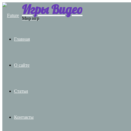
Игры Видео
Menu
Мир игр
Главная
О сайте
Статьи
Контакты