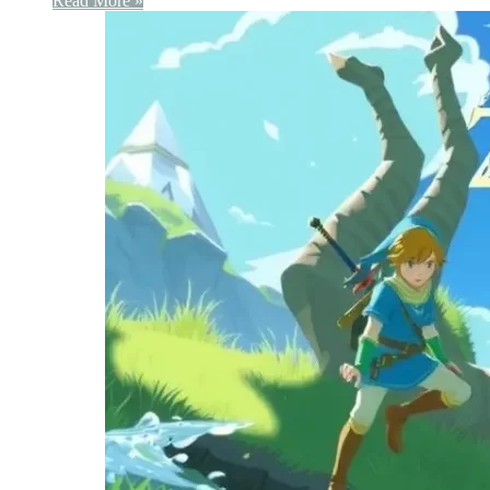
Read More »