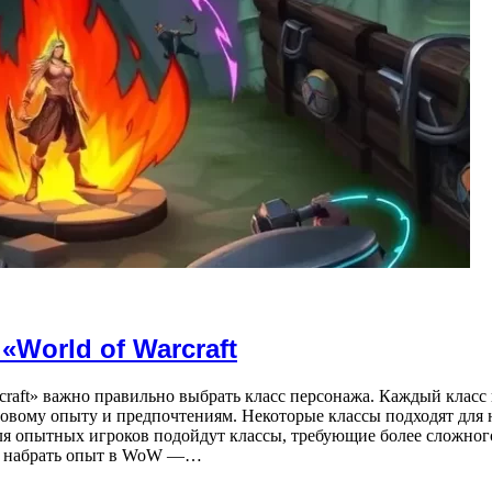
«World of Warcraft
craft» важно правильно выбрать класс персонажа. Каждый класс 
ровому опыту и предпочтениям. Некоторые классы подходят для 
ля опытных игроков подойдут классы, требующие более сложног
в набрать опыт в WoW —…