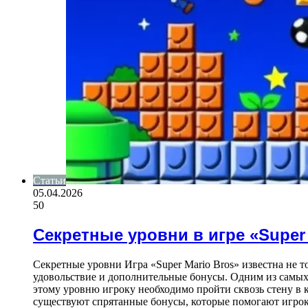
Статьи
05.04.2026
50
Секретные уровни в игре «Super 
Секретные уровни Игра «Super Mario Bros» известна не 
удовольствие и дополнительные бонусы. Одним из самых 
этому уровню игроку необходимо пройти сквозь стену в к
существуют спрятанные бонусы, которые помогают игр