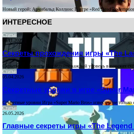
Новый герой: Арчибальд Коллинс В игре «Red Dead Redempti
ИНТЕРЕСНОЕ
Статьи
06.11.2025
Секреты прохождения игры «The Las
Скрытые сокровища Исследуйте каждый уровень в поисках скр
Статьи
05.04.2026
Секретные уровни в игре «Super Mar
Секретные уровни Игра «Super Mario Bros» известна не тольк
Статьи
26.05.2026
Главные секреты игры «The Legend of