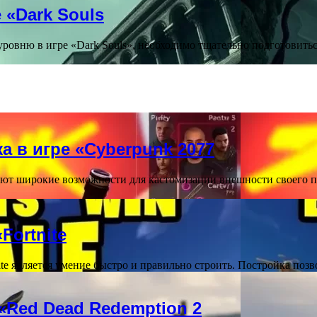
 «Dark Souls
ровню в игре «Dark Souls», необходимо тщательно подготовить
 в игре «Cyberpunk 2077
ют широкие возможности для кастомизации внешности своего п
Fortnite
te является умение быстро и правильно строить. Постройка позв
 «Red Dead Redemption 2