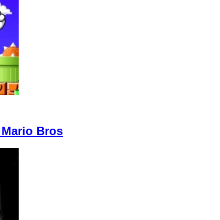
Mario Bros