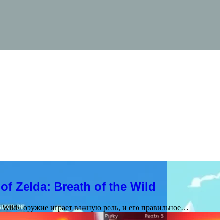
 Zelda: Breath of the Wild
he Wild» оружие играет важную роль, и его правильное…