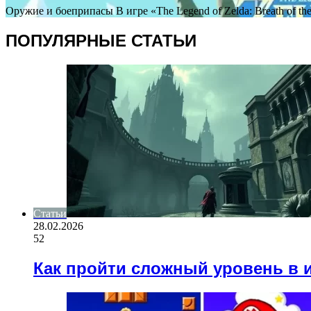
Оружие и боеприпасы В игре «The Legend of Zelda: Breath of t
ПОПУЛЯРНЫЕ СТАТЬИ
Статьи
28.02.2026
52
Как пройти сложный уровень в и