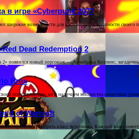
 в игре «Cyberpunk 2077
ют широкие возможности для кастомизации внешности своего п
 «Red Dead Redemption 2
on 2» появился новый персонаж — Арчибальд Коллинс, загадоч
io Bros
о своей популярностью, но и наличием множества секретных уро
ld of Warcraft
t» важно правильно выбрать класс персонажа. Каждый класс име